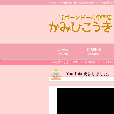
かみひこうき|神奈川県湯河原町のリボーンドール専門店
ホーム
店舗案内
HOME
ACCESS
かみひこうき HOME
>
新着情報
>
You T
You Tube更新しました。